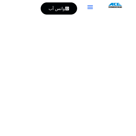
واتس آب