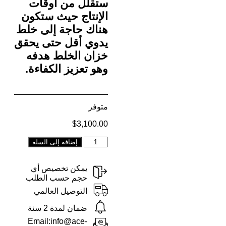
ستقلل من أوقات
الإنتاج حيث ستكون
هناك حاجة إلى خلط
يدوي أقل حتى يحقق
خزان الخلط هدفه
وهو تعزيز الكفاءة.
متوفر
$
3,100.00
ernative:
إضافة إلى السلة
يمكن تخصيص أي
حجم حسب الطلب
التوصيل العالمي
ضمان لمدة 2 سنة
Email:info@ace-