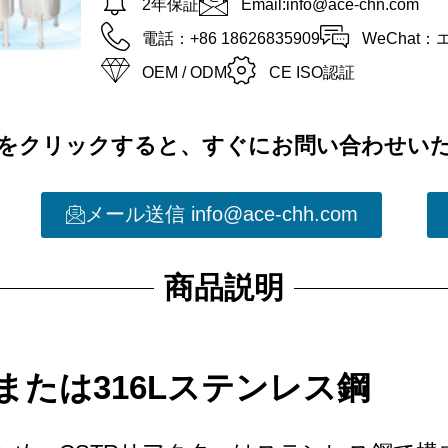
2年保証
Email:info@ace-chn.com
電話：+86 18626835909
WeChat
CE ISO認証
OEM / ODM
をクリックすると、すぐにお問い合わせい
メール送信 info@ace-chh.com
商品説明
または316Lステンレス鋼