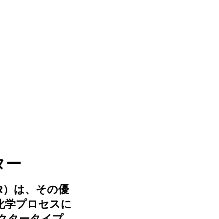
ター
R）は、その優
化学プロセスに
クタータイプ