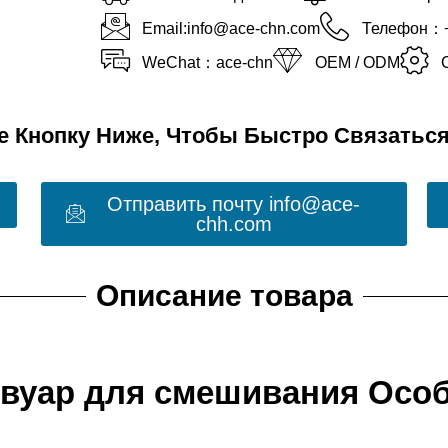
Телефон：+
Email:info@ace-chn.com
WeChat：ace-chn
OEM / ODM
 Кнопку Ниже, Чтобы Быстро Связатьс
Отправить почту info@ace-
chh.com
Описание товара
вуар для смешивания Особ