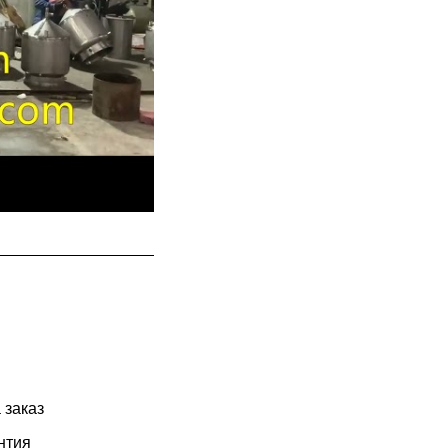
 заказ
нтия