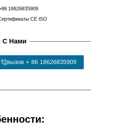
86 18626835909
Сертификаты CE ISO
я С Нами
вызов + 86 18626835909
енности: