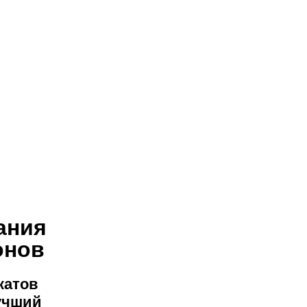
ания
онов
катов
лучший