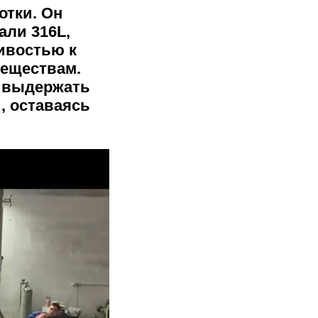
отки. Он
али 316L,
чивостью к
веществам.
т выдержать
, оставаясь