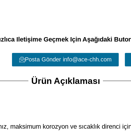
ızlıca Iletişime Geçmek Için Aşağıdaki Buton
Posta Gönder info@ace-chh.com
Ürün Açıklaması
ımız, maksimum korozyon ve sıcaklık direnci iç