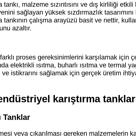
a tankı, malzeme sızıntısını ve dış kirliliği etkil
jyenini sağlayan yüksek sızdırmazlık tasarımını
a tankının çalışma arayüzü basit ve nettir, kull
nu azaltır.
 farklı proses gereksinimlerini karşılamak için ç
a elektrikli ısıtma, buharlı ısıtma ve termal yağ 
ni ve istikrarını sağlamak için gerçek üretim iht
endüstriyel karıştırma tankla
 Tanklar
mesi veya çıkarılması gereken malzemelerin karış