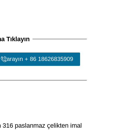
a Tıklayın
arayın + 86 18626835909
in 316 paslanmaz çelikten imal