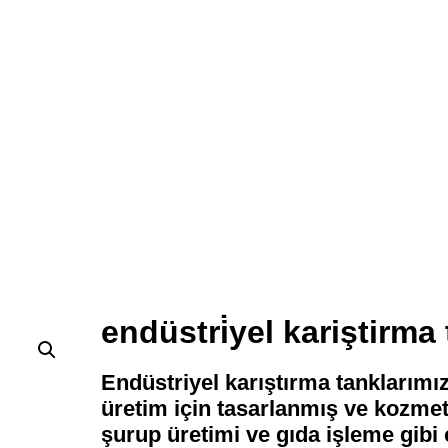
endüstri̇yel kariştirma
Endüstriyel karıştırma tanklarımız
üretim için tasarlanmış ve kozmet
şurup üretimi ve gıda işleme gibi ç