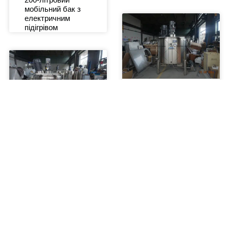
мобільний бак з
електричним
підігрівом
Бак для
змішування
косметичних
кремів на 1000
300-літровий
літрів
змішувальний бак
гомогенізатора