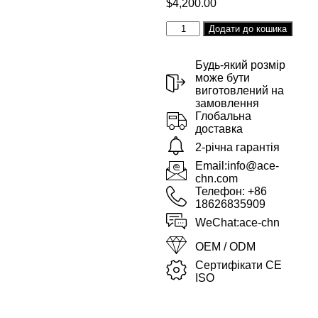
$
4,200.00
Alter
Додати до кошика
Будь-який розмір
може бути
виготовлений на
замовлення
Глобальна
доставка
2-річна гарантія
Email:info@ace-
chn.com
Телефон: +86
18626835909
WeChat:ace-chn
OEM / ODM
Сертифікати CE
ISO