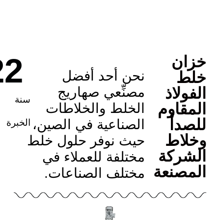
+
22
ن
نحن أحد أفضل
ط
لاذ
مصنِّعي صهاريج
سنة
قاوم
الخلط والخلاطات
دأ
الصناعية في الصين،
الخبرة
اط
حيث نوفر حلول خلط
ركة
مختلفة للعملاء في
صنعة
مختلف الصناعات.