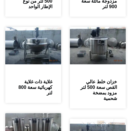
وجة مائلة سعة
500 لتر من نوع
ر
الإطار الواحد
ن خلط عالي
غلاية ذات غلاية
القص سعة 500 لتر
كهربائية سعة 800
د بمضخة
لتر
ية