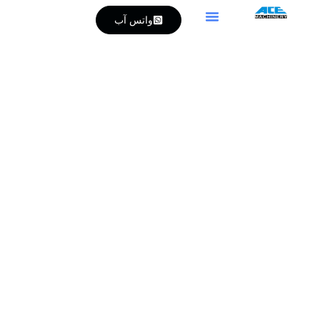
واتس آب