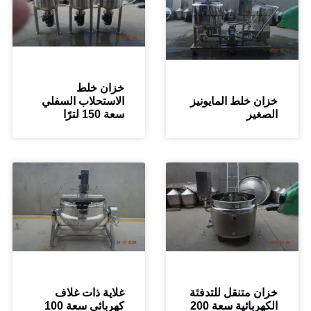
خزان خلط
ن خلط المايونيز
الاستحلاب السفلي
غير
سعة 150 لترًا
ن متنقل للتدفئة
غلاية ذات غلاف
الكهربائية سعة 200
كهربائي سعة 100