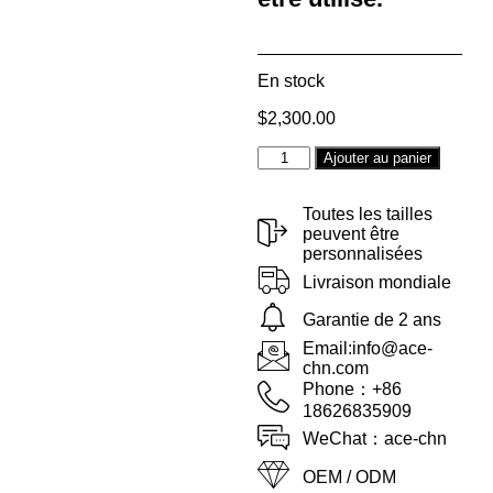
En stock
$
2,300.00
Alterna
Ajouter au panier
Toutes les tailles
peuvent être
personnalisées
Livraison mondiale
Garantie de 2 ans
Email:info@ace-
chn.com
Phone：+86
18626835909
WeChat：ace-chn
OEM / ODM