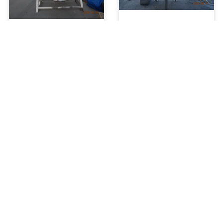
Réservoir de
Marmite à double
mélange à cadre
enveloppe
monocouche de
basculante 900L
500 litres
Réservoir de
Bouilloire électrique
mélange à haut
à double enveloppe
cisaillement de 500
de 800 litres
litres avec pompe à
lobes