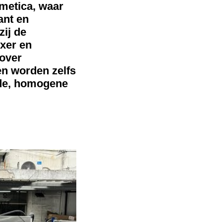
metica, waar
ant en
ij de
xer en
 over
n worden zelfs
dde, homogene
o