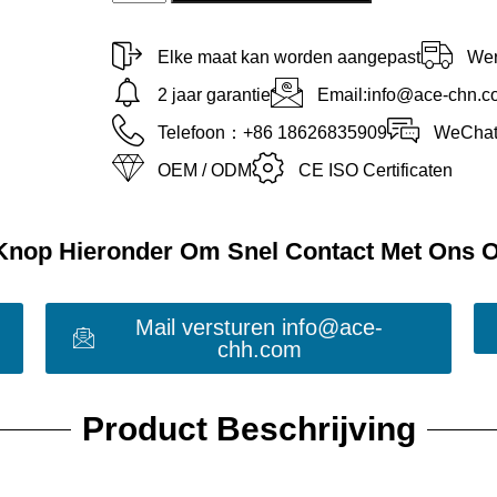
Elke maat kan worden aangepast
Wer
2 jaar garantie
Email:info@ace-chn.c
Telefoon：+86 18626835909
WeChat
OEM / ODM
CE ISO Certificaten
 Knop Hieronder Om Snel Contact Met Ons 
Mail versturen info@ace-
chh.com
Product Beschrijving