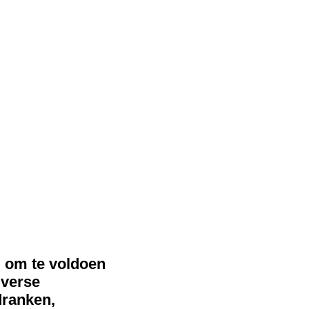
 om te voldoen
iverse
dranken,