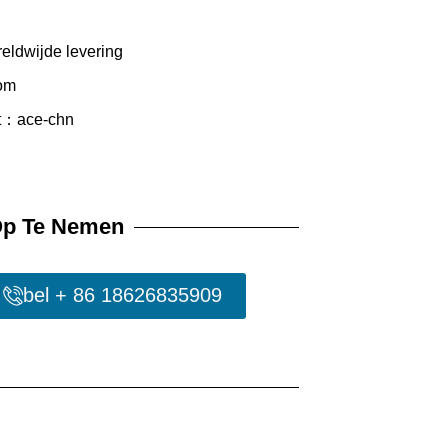
eldwijde levering
om
：ace-chn
Op Te Nemen
bel + 86 18626835909