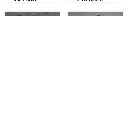
Mobiler 200-Liter-
100 Gallonen
Tank mit
elektrisch
elektrischer
ummantelter Kessel
Heizung