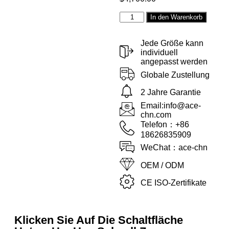
Altern
In den Warenkorb
Jede Größe kann
individuell
angepasst werden
Globale Zustellung
2 Jahre Garantie
Email:info@ace-
chn.com
Telefon：+86
18626835909
WeChat：ace-chn
OEM / ODM
CE ISO-Zertifikate
Klicken Sie Auf Die Schaltfläche