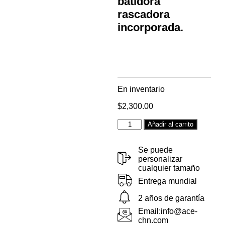
batidora
rascadora
incorporada.
En inventario
$
2,300.00
Alternat
Añadir al carrito
Se puede
personalizar
cualquier tamaño
Entrega mundial
2 años de garantía
Email:info@ace-
chn.com