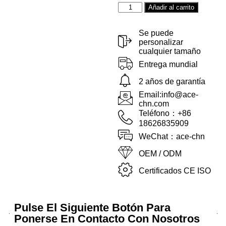
Alternat
Añadir al carrito
Se puede
personalizar
cualquier tamaño
Entrega mundial
2 años de garantía
Email:info@ace-
chn.com
Teléfono：+86
18626835909
WeChat：ace-chn
OEM / ODM
Certificados CE ISO
Pulse El Siguiente Botón Para
Ponerse En Contacto Con Nosotros