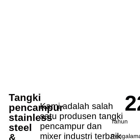
2
Tangki
Kami adalah salah
pencampur
satu produsen tangki
stainless
Tahun
pencampur dan
steel
mixer industri terbaik
&
Pengalam