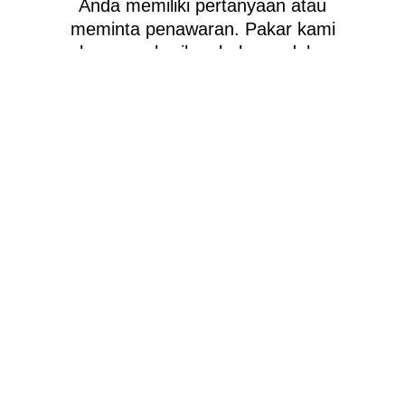
Anda memiliki pertanyaan atau
meminta penawaran. Pakar kami
akan memberikan balasan dalam
waktu 12 jam dan membantu Anda
memilih mesin yang tepat yang Anda
inginkan.