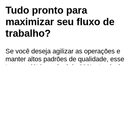
Tudo pronto para
maximizar seu fluxo de
trabalho?
Se você deseja agilizar as operações e
manter altos padrões de qualidade, esse
tanque elétrico móvel de 200L atenderá
perfeitamente às suas necessidades. Ele
pode ser usado nos setores de alimentos,
cosméticos e produtos químicos porque
seu sistema de aquecimento preciso, sua
construção robusta e sua mobilidade são
adequados para diversas aplicações.
Faça seu pedido agora ou entre em